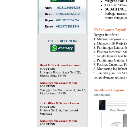
Weigend Port
:
LCD dan Skeaker
Andy
+6281230016393
SUDAH INC
berbagai macam 
Dewi
+6282331555712
sesuai dengan p
Bagus
+6281233757752
Rento
+6285731921349
C3 Software + Payroll
Dengan fitur-fitur :
1. Manage Karyawan (P
IT SUPPORT ONLINE
2. Manage Shift Kerja (S
3. Perhitungan keterlamb
4. Fasilitas mencatat : sak
5. Jangka laporan bisa ha
6. Perhitungan Gaji dan
7. Fasilitas Customize F
Head Office & Service Center
8. Monitoring log kehadi
SOLUTION
Jl. Kapuk Kamal Raya No.62E,
9. Tersedia juga Free S
Jakarta Utara 14470
pengembangan aplikasi le
Kunjungi Showroom Kami
SOLUTION
Mangga Dua Mall Lantai 3, No.42,
Installation Diagram:
Jakarta Pusat 10730
SBY Office & Service Center
SOLUTION
Jl. Soka No.21A, Tambaksari
Surabaya
Kunjungi Showroom Kami
SOLUTION