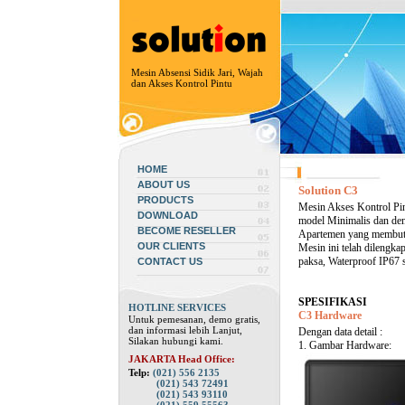
Mesin Absensi Sidik Jari, Wajah
dan Akses Kontrol Pintu
HOME
ABOUT US
Solution C3
PRODUCTS
Mesin Akses Kontrol Pin
DOWNLOAD
model Minimalis dan de
BECOME RESELLER
Apartemen yang membutuh
OUR CLIENTS
Mesin ini telah dilengkap
paksa, Waterproof IP67 s
CONTACT US
SPESIFIKASI
HOTLINE SERVICES
C3 Hardware
Untuk pemesanan, demo gratis,
dan informasi lebih Lanjut,
Dengan data detail :
Silakan hubungi kami.
1. Gambar Hardware:
JAKARTA Head Office:
Telp:
(021) 556 2135
(021) 543 72491
(021) 543 93110