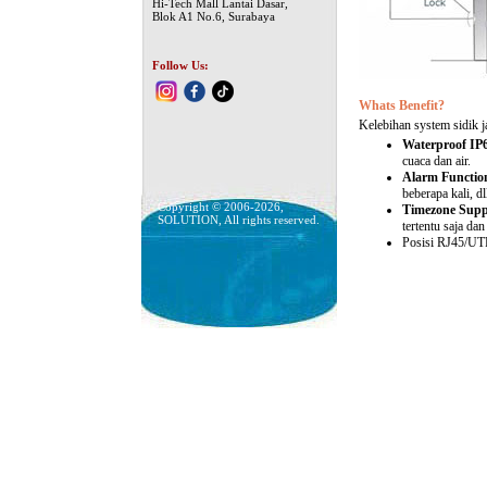
Hi-Tech Mall Lantai Dasar,
Blok A1 No.6, Surabaya
Follow Us:
Whats Benefit?
Kelebihan system sidik jar
Waterproof IP
cuaca dan air.
Alarm Functio
beberapa kali, dl
Copyright © 2006-2026,
Timezone Supp
SOLUTION, All rights reserved.
tertentu saja dan
Posisi RJ45/UTP