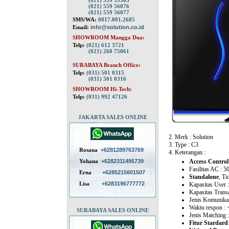
(021) 559 55563
(021) 559 56076
(021) 559 56077
SMS/WA:
0817.001.2685
Email:
info@solution.co.id
SHOWROOM Mangga Dua:
Telp:
(021) 612 3721
(021) 260 75061
SURABAYA Branch Office:
Telp:
(031) 501 0315
(031) 501 0316
SHOWROOM Hi-Tech:
Telp:
(031) 992 47126
JAKARTA SALES ONLINE
2. Merk : Solution
3. Type : C3
Rosana
+6281289763769
4. Keterangan :
Yohana
+6282311495739
Access Control
Fasilitas AC : 
Erna
+6285215601507
Standalone
, T
Lisa
+6283196777772
Kapasitas User
Kapasitas Trans
Jenis Komunika
Waktu respon : 
SURABAYA SALES ONLINE
Jenis Matching 
Fitur Stardard