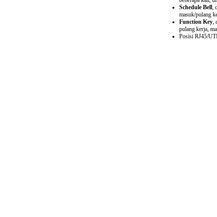
beberapa kali, dl
Schedule Bell
, 
masuk/pulang ker
Function Key
,
pulang kerja, ma
Posisi RJ45/UTP