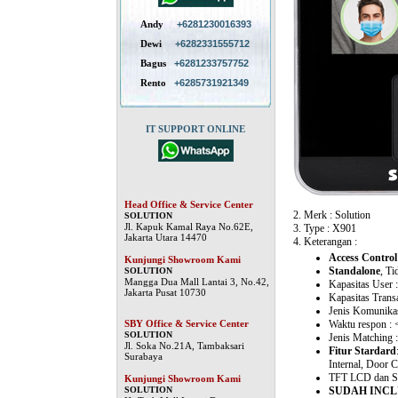
Andy
+6281230016393
Dewi
+6282331555712
Bagus
+6281233757752
Rento
+6285731921349
IT SUPPORT ONLINE
Head Office & Service Center
2. Merk : Solution
SOLUTION
Jl. Kapuk Kamal Raya No.62E,
3. Type : X901
Jakarta Utara 14470
4. Keterangan :
Access Control
Kunjungi Showroom Kami
Standalone
, T
SOLUTION
Mangga Dua Mall Lantai 3, No.42,
Kapasitas User 
Jakarta Pusat 10730
Kapasitas Trans
Jenis Komunikas
SBY Office & Service Center
Waktu respon : 
SOLUTION
Jenis Matching 
Jl. Soka No.21A, Tambaksari
Fitur Stardard
Surabaya
Internal, Door C
TFT LCD dan Spe
Kunjungi Showroom Kami
SOLUTION
SUDAH INC