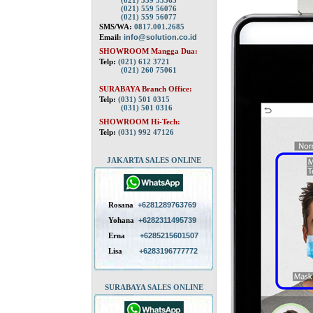
(021) 559 55563
(021) 559 56076
(021) 559 56077
SMS/WA:
0817.001.2685
Email:
info@solution.co.id
SHOWROOM Mangga Dua:
Telp:
(021) 612 3721
(021) 260 75061
SURABAYA Branch Office:
Telp:
(031) 501 0315
(031) 501 0316
SHOWROOM Hi-Tech:
Telp:
(031) 992 47126
JAKARTA SALES ONLINE
Rosana
+6281289763769
Yohana
+6282311495739
Erna
+6285215601507
Lisa
+6283196777772
SURABAYA SALES ONLINE