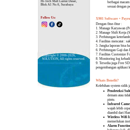
Hi-Tech Mall Lantai Dasar,
berbagai macam 
Blok A1 No.6, Surabaya
sesuai dengan p
Follow Us:
X901 Software + Payro
Dengan fitur-fitur :
1. Manage Karyawan (P
2. Manage Shift Kerja (S
3. Perhitungan keterlamb
4. Fasilitas mencatat : sak
5. Jangka laporan bisa ha
6. Perhitungan Gaji dan
7. Fasilitas Customize F
Copyright © 2006-2026,
8. Monitoring log kehadi
SOLUTION, All rights reserved.
9. Tersedia juga Free S
pengembangan aplikasi le
Whats Benefit?
Kelebihan system sidik jar
Pendeteksi Su
demam atau tidak
pintu.
Infrared Camer
wajah lebih cep
diambil dari Ha
Wireless Wifi I
memerlukan insta
Alarm Functio