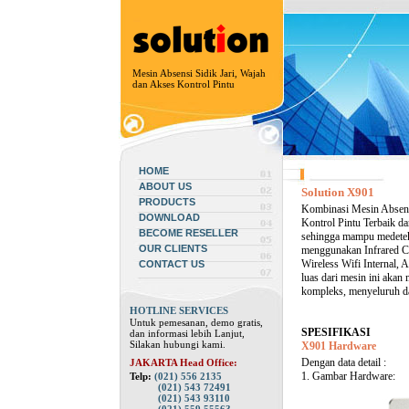
Mesin Absensi Sidik Jari, Wajah
dan Akses Kontrol Pintu
HOME
ABOUT US
Solution X901
PRODUCTS
Kombinasi Mesin Absensi
DOWNLOAD
Kontrol Pintu Terbaik da
BECOME RESELLER
sehingga mampu medetek
OUR CLIENTS
menggunakan Infrared Ca
Wireless Wifi Internal,
CONTACT US
luas dari mesin ini aka
kompleks, menyeluruh dan
HOTLINE SERVICES
Untuk pemesanan, demo gratis,
SPESIFIKASI
dan informasi lebih Lanjut,
Silakan hubungi kami.
X901 Hardware
Dengan data detail :
JAKARTA Head Office:
1. Gambar Hardware:
Telp:
(021) 556 2135
(021) 543 72491
(021) 543 93110