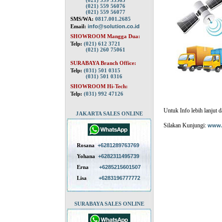
(021) 559 55563
(021) 559 56076
(021) 559 56077
SMS/WA:
0817.001.2685
Email:
info@solution.co.id
SHOWROOM Mangga Dua:
Telp:
(021) 612 3721
(021) 260 75061
SURABAYA Branch Office:
Telp:
(031) 501 0315
(031) 501 0316
SHOWROOM Hi-Tech:
Telp:
(031) 992 47126
Untuk Info lebih lanjut 
JAKARTA SALES ONLINE
Silakan Kunjungi:
www.
Rosana
+6281289763769
Yohana
+6282311495739
Erna
+6285215601507
Lisa
+6283196777772
SURABAYA SALES ONLINE