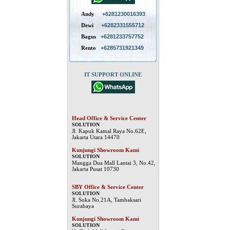
Andy
+6281230016393
Dewi
+6282331555712
Bagus
+6281233757752
Rento
+6285731921349
IT SUPPORT ONLINE
Head Office & Service Center
SOLUTION
Jl. Kapuk Kamal Raya No.62E,
Jakarta Utara 14470
Kunjungi Showroom Kami
SOLUTION
Mangga Dua Mall Lantai 3, No.42,
Jakarta Pusat 10730
SBY Office & Service Center
SOLUTION
Jl. Soka No.21A, Tambaksari
Surabaya
Kunjungi Showroom Kami
SOLUTION