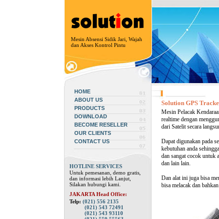
Mesin Absensi Sidik Jari, Wajah
dan Akses Kontrol Pintu
HOME
ABOUT US
Solution GPS Tracke
PRODUCTS
Mesin Pelacak Kendaraan
DOWNLOAD
realtime dengan menggu
BECOME RESELLER
dari Satelit secara lang
OUR CLIENTS
Dapat digunakan pada se
CONTACT US
kebutuhan anda sehingga 
dan sangat cocok untuk a
dan lain lain.
HOTLINE SERVICES
Untuk pemesanan, demo gratis,
Dan alat ini juga bisa m
dan informasi lebih Lanjut,
Silakan hubungi kami.
bisa melacak dan bahkan
JAKARTA Head Office:
Telp:
(021) 556 2135
(021) 543 72491
(021) 543 93110